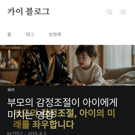
본문 바로가기
카이 블로그
홈
태그
방명록
육아
부모의 감정조절이 아이에게
미치는 영향
by 카이_1
2025. 4. 2.