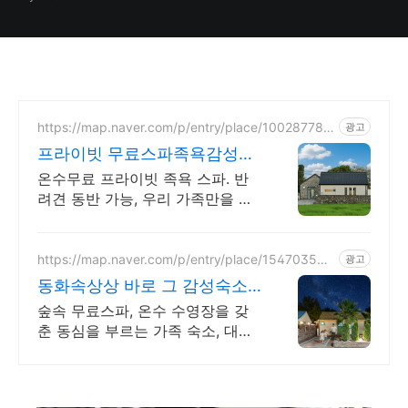
https://map.naver.com/p/entry/place/100287782
광고
8
프라이빗 무료스파족욕감성숙
소 제주 돌담감성, 반려견 환영
온수무료 프라이빗 족욕 스파. 반
려견 동반 가능, 우리 가족만을 위
한 힐링공간. 제주 이주 10년차 부
부가 직접 짓고 꾸민 정성 가득 감
성 스테이, 야외 바베큐
https://map.naver.com/p/entry/place/154703587
광고
9
동화속상상 바로 그 감성숙소
제주서쪽 오설록근처 완벽독채
숲속 무료스파, 온수 수영장을 갖
춘 동심을 부르는 가족 숙소, 대가
족환영, 바베큐 아이들과 어른 모
두 좋아하는 따뜻한 수영장과 스
파, 아기용품 풀 세트 제공, 청결